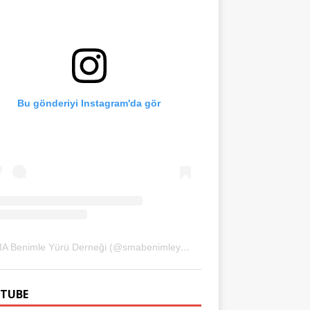
Bu gönderiyi Instagram'da gör
SMA Benimle Yürü Derneği (@smabenimleyuru)'in paylaştığı bir gönderi
TUBE