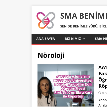
SMA BENIM
SEN DE BENIMLE YÜRÜ, BIR
ANA SAYFA
BIZ KIMIZ
SMA NE
Nöroloji
AA’
Fak
Öğr
Röp
6 A
Anado
Anabi