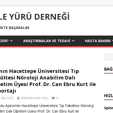
LE YÜRÜ DERNEĞI
LIKTE BAŞARALIM
DIR?
ARAŞTIRMALAR VE TEDAVI
HASTA BAKIMI
BAĞ
nın Hacettepe Üniversitesi Tıp
ültesi Nöroloji Anabilim Dalı
etim Üyesi Prof. Dr. Can Ebru Kurt ile
ortajı
HIZL
ralık 2022
SMA Benimle Yürü
0
lu Ajansı’nın Hacettepe Üniversitesi Tıp Fakültesi Nöroloji
Spinr
lim Dalı Öğretim Üyesi Prof. Dr. Can Ebru Kurt ile