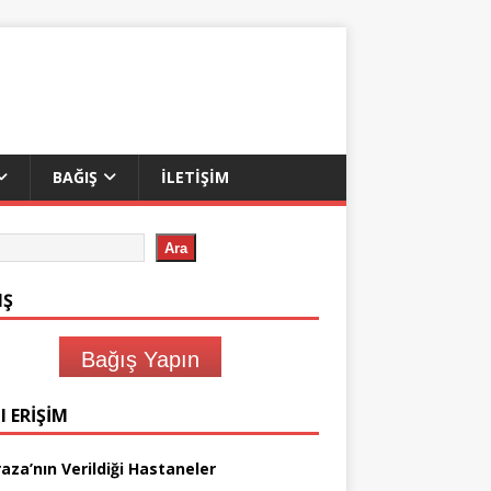
BAĞIŞ
İLETIŞIM
Ara
IŞ
Bağış Yapın
I ERIŞIM
aza’nın Verildiği Hastaneler