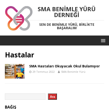
SMA BENIMLE YÜRÜ
DERNEĞI
SEN DE BENIMLE YÜRÜ, BIRLIKTE
BAŞARALIM
Hastalar
SMA Hastaları Okuyacak Okul Bulamıyor
29 Temmuz 2022
SMA Benimle Yürü
Ara
BAĞIŞ