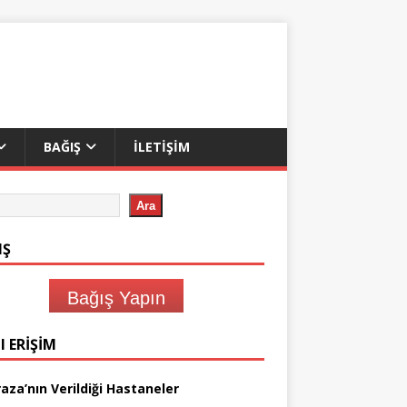
BAĞIŞ
İLETIŞIM
Ara
IŞ
Bağış Yapın
I ERIŞIM
aza’nın Verildiği Hastaneler