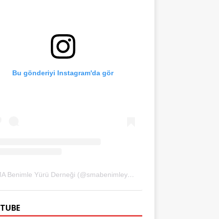
Bu gönderiyi Instagram'da gör
SMA Benimle Yürü Derneği (@smabenimleyuru)'in paylaştığı bir gönderi
TUBE