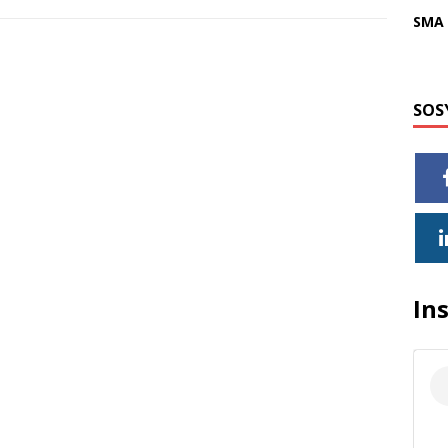
SMA 
SOS
In