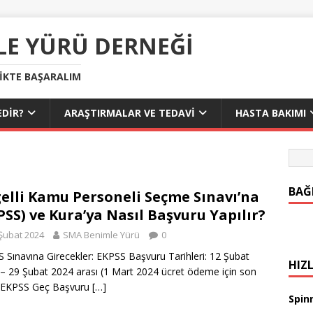
LE YÜRÜ DERNEĞI
LIKTE BAŞARALIM
DIR?
ARAŞTIRMALAR VE TEDAVI
HASTA BAKIMI
BAĞ
elli Kamu Personeli Seçme Sınavı’na
PSS) ve Kura’ya Nasıl Başvuru Yapılır?
Şubat 2024
SMA Benimle Yürü
0
 Sınavına Girecekler: EKPSS Başvuru Tarihleri: 12 Şubat
HIZL
– 29 Şubat 2024 arası (1 Mart 2024 ücret ödeme için son
) EKPSS Geç Başvuru
[…]
Spinr