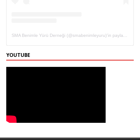
SMA Benimle Yürü Derneği (@smabenimleyuru)'in paylaştığı bir gönderi
YOUTUBE