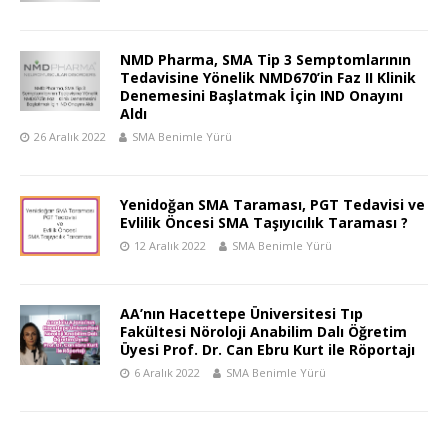
NMD Pharma, SMA Tip 3 Semptomlarının
Tedavisine Yönelik NMD670’in Faz II Klinik
Denemesini Başlatmak İçin IND Onayını
Aldı
26 Aralık 2022
SMA Benimle Yürü
Yenidoğan SMA Taraması, PGT Tedavisi ve
Evlilik Öncesi SMA Taşıyıcılık Taraması ?
12 Aralık 2022
SMA Benimle Yürü
AA’nın Hacettepe Üniversitesi Tıp
Fakültesi Nöroloji Anabilim Dalı Öğretim
Üyesi Prof. Dr. Can Ebru Kurt ile Röportajı
6 Aralık 2022
SMA Benimle Yürü