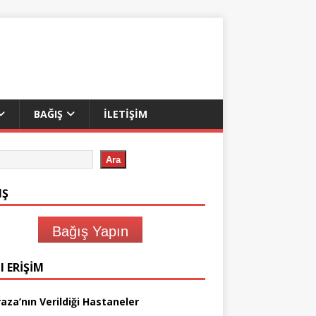
BAĞIŞ
İLETIŞIM
Ara
IŞ
Bağış Yapın
I ERIŞIM
aza’nın Verildiği Hastaneler