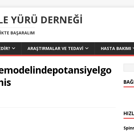
LE YÜRÜ DERNEĞI
LIKTE BAŞARALIM
DIR?
ARAŞTIRMALAR VE TEDAVI
HASTA BAKIMI
remodelindepotansiyelgo
mis
BAĞ
HIZL
Spinr