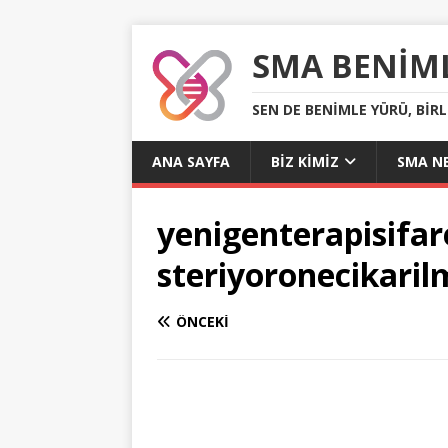
SMA BENIM
SEN DE BENIMLE YÜRÜ, BIR
ANA SAYFA
BIZ KIMIZ
SMA NE
yenigenterapisifa
steriyoronecikaril
ÖNCEKI