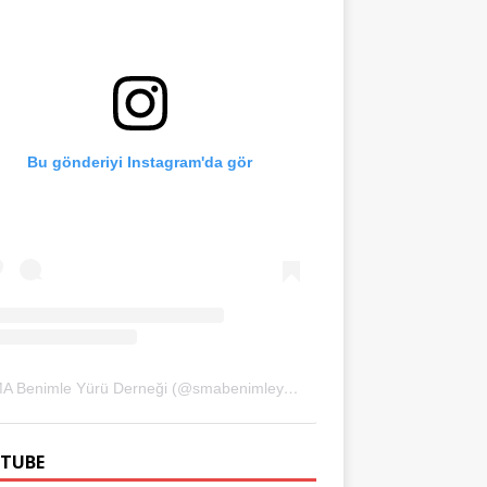
Bu gönderiyi Instagram'da gör
SMA Benimle Yürü Derneği (@smabenimleyuru)'in paylaştığı bir gönderi
TUBE