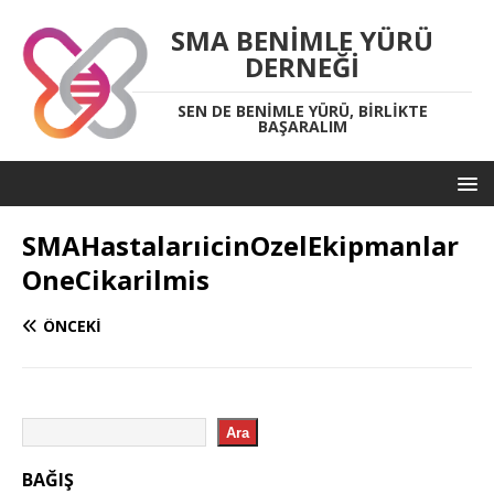
SMA BENIMLE YÜRÜ
DERNEĞI
SEN DE BENIMLE YÜRÜ, BIRLIKTE
BAŞARALIM
SMAHastalarıicinOzelEkipmanlar
OneCikarilmis
ÖNCEKI
Ara
BAĞIŞ