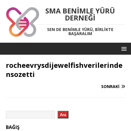
SMA BENIMLE YÜRÜ
DERNEĞI
SEN DE BENIMLE YÜRÜ, BIRLIKTE
BAŞARALIM
rocheevrysdijewelfishverilerinde
nsozetti
SONRAKI
Ara
BAĞIŞ