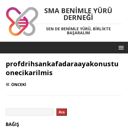
SMA BENIMLE YÜRÜ
DERNEĞI
SEN DE BENIMLE YÜRÜ, BIRLIKTE
BAŞARALIM
profdrihsankafadaraayakonustu
onecikarilmis
ÖNCEKI
Ara
BAĞIŞ