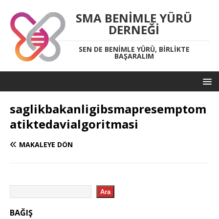
SMA BENIMLE YÜRÜ
DERNEĞI
SEN DE BENIMLE YÜRÜ, BIRLIKTE
BAŞARALIM
saglikbakanligibsmapresemptom
atiktedavialgoritmasi
MAKALEYE DÖN
Ara
BAĞIŞ