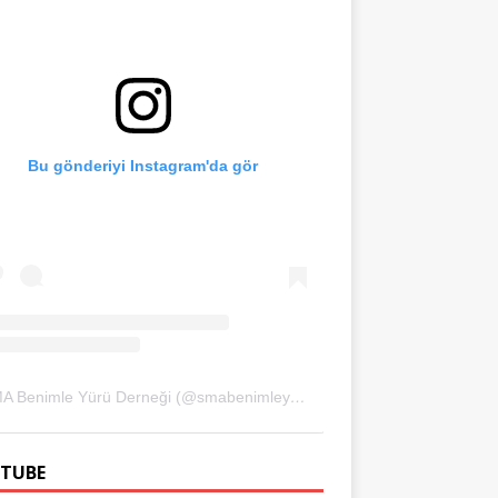
Bu gönderiyi Instagram'da gör
SMA Benimle Yürü Derneği (@smabenimleyuru)'in paylaştığı bir gönderi
TUBE