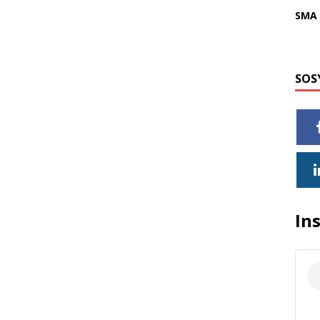
SMA 
SOS
In