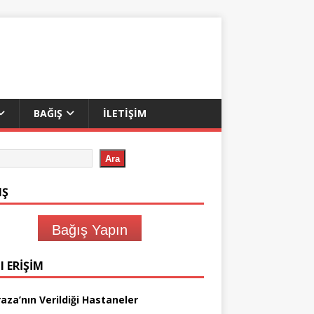
BAĞIŞ
İLETIŞIM
Ara
IŞ
Bağış Yapın
I ERIŞIM
aza’nın Verildiği Hastaneler