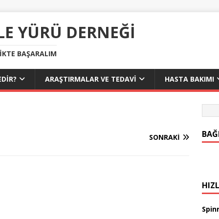
LE YÜRÜ DERNEĞI
LIKTE BAŞARALIM
DIR?
ARAŞTIRMALAR VE TEDAVI
HASTA BAKIMI
BAĞ
SONRAKI
HIZL
Spinr