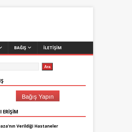
BAĞIŞ
İLETIŞIM
Ara
IŞ
Bağış Yapın
I ERIŞIM
aza’nın Verildiği Hastaneler