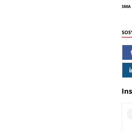
SMA 
SOS
In