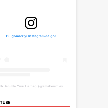
Bu gönderiyi Instagram'da gör
SMA Benimle Yürü Derneği (@smabenimleyuru)'in paylaştığı bir gönderi
TUBE