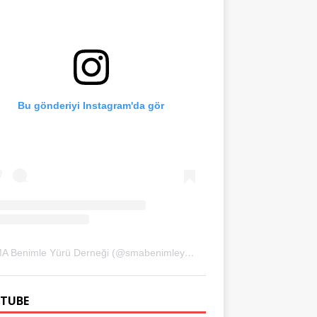
Bu gönderiyi Instagram'da gör
SMA Benimle Yürü Derneği (@smabenimleyuru)'in paylaştığı bir gönderi
TUBE