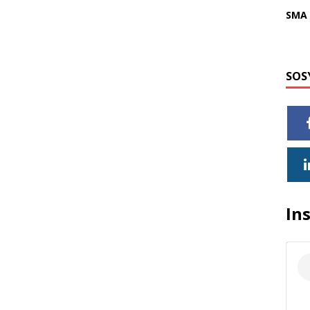
SMA 
SOS
In