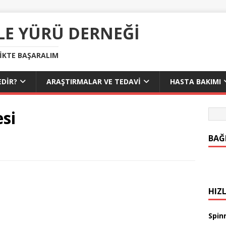
LE YÜRÜ DERNEĞI
LIKTE BAŞARALIM
DIR?
ARAŞTIRMALAR VE TEDAVI
HASTA BAKIMI
si
BAĞ
HIZL
Spinr