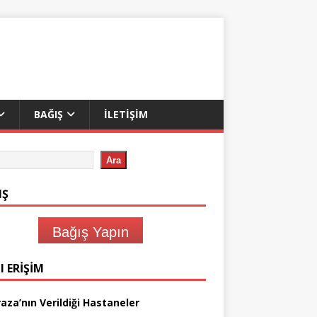
BAĞIŞ
İLETIŞIM
Ara
IŞ
Bağış Yapın
I ERIŞIM
aza’nın Verildiği Hastaneler