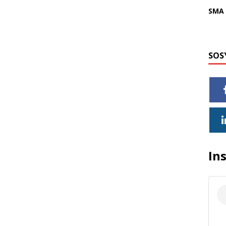
SMA 
SOS
In