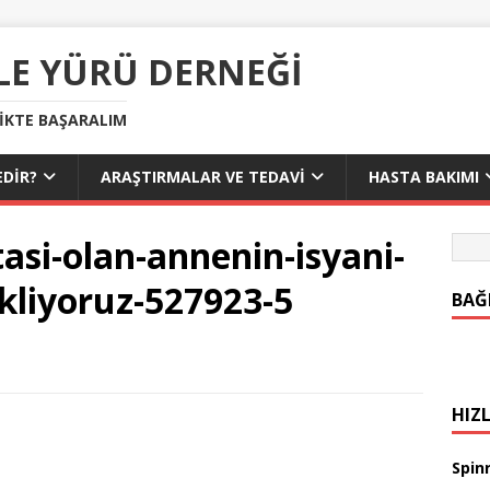
LE YÜRÜ DERNEĞI
LIKTE BAŞARALIM
DIR?
ARAŞTIRMALAR VE TEDAVI
HASTA BAKIMI
asi-olan-annenin-isyani-
kliyoruz-527923-5
BAĞ
HIZL
Spinr