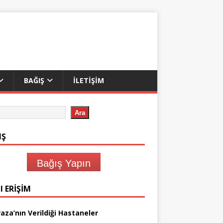
BAĞIŞ
İLETIŞIM
Ara
IŞ
Bağış Yapın
I ERIŞIM
aza’nın Verildiği Hastaneler