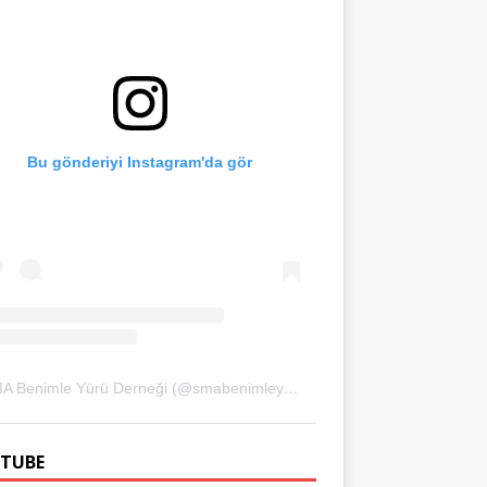
Bu gönderiyi Instagram'da gör
SMA Benimle Yürü Derneği (@smabenimleyuru)'in paylaştığı bir gönderi
TUBE