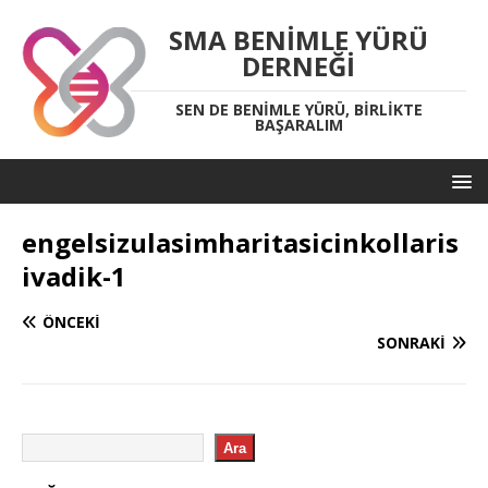
SMA BENIMLE YÜRÜ
DERNEĞI
SEN DE BENIMLE YÜRÜ, BIRLIKTE
BAŞARALIM
engelsizulasimharitasicinkollaris
ivadik-1
ÖNCEKI
SONRAKI
Ara