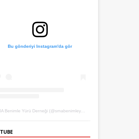
Bu gönderiyi Instagram'da gör
SMA Benimle Yürü Derneği (@smabenimleyuru)'in paylaştığı bir gönderi
TUBE