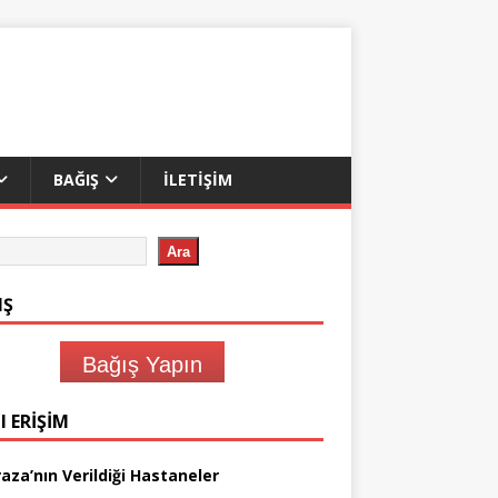
BAĞIŞ
İLETIŞIM
Ara
IŞ
Bağış Yapın
I ERIŞIM
aza’nın Verildiği Hastaneler