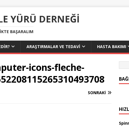
LE YÜRÜ DERNEĞI
LIKTE BAŞARALIM
DIR?
ARAŞTIRMALAR VE TEDAVI
HASTA BAKIMI
puter-icons-fleche-
652208115265310493708
BAĞ
SONRAKI
HIZL
Spinr