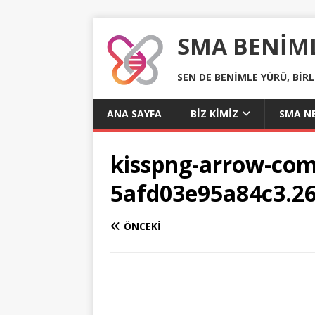
SMA BENIM
SEN DE BENIMLE YÜRÜ, BIR
ANA SAYFA
BIZ KIMIZ
SMA NE
kisspng-arrow-com
5afd03e95a84c3.2
ÖNCEKI