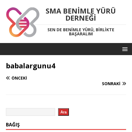
SMA BENIMLE YÜRÜ
DERNEĞI
SEN DE BENIMLE YÜRÜ, BIRLIKTE
BAŞARALIM
babalargunu4
ÖNCEKI
SONRAKI
Ara
BAĞIŞ