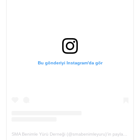
Bu gönderiyi Instagram'da gör
SMA Benimle Yürü Derneği (@smabenimleyuru)'in paylaştığı bir gönderi