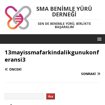
SMA BENIMLE YÜRÜ
DERNEĞI
SEN DE BENIMLE YÜRÜ, BIRLIKTE
BAŞARALIM
13mayissmafarkindalikgunukonf
eransi3
ÖNCEKI
SONRAKI
Ara