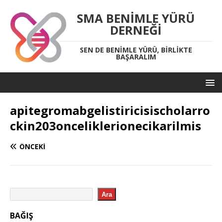
SMA BENIMLE YÜRÜ
DERNEĞI
SEN DE BENIMLE YÜRÜ, BIRLIKTE
BAŞARALIM
apitegromabgelistiricisischolarro
ckin203onceliklerionecikarilmis
ÖNCEKI
Ara
BAĞIŞ